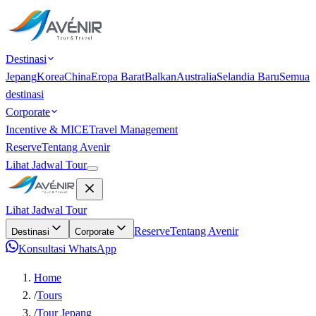
Destinasi
Jepang
Korea
China
Eropa Barat
Balkan
Australia
Selandia Baru
Semua
destinasi
Corporate
Incentive & MICE
Travel Management
Reserve
Tentang Avenir
Lihat Jadwal Tour
Lihat Jadwal Tour
Reserve
Tentang Avenir
Destinasi
Corporate
Konsultasi WhatsApp
Home
/
Tours
/
Tour Jepang