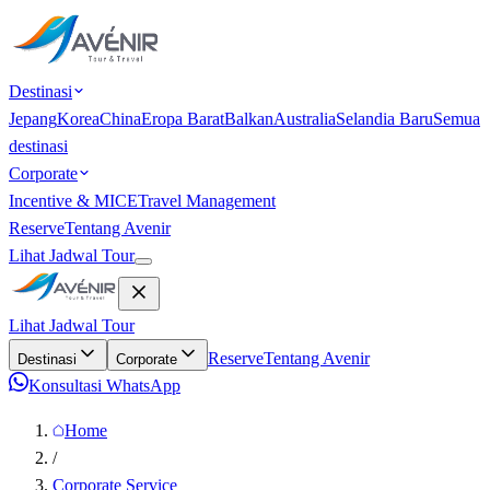
Destinasi
Jepang
Korea
China
Eropa Barat
Balkan
Australia
Selandia Baru
Semua
destinasi
Corporate
Incentive & MICE
Travel Management
Reserve
Tentang Avenir
Lihat Jadwal Tour
Lihat Jadwal Tour
Reserve
Tentang Avenir
Destinasi
Corporate
Konsultasi WhatsApp
Home
/
Corporate Service