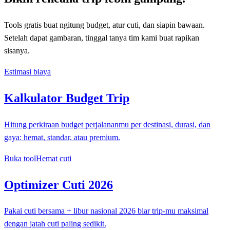
Tools gratis buat ngitung budget, atur cuti, dan siapin bawaan.
Setelah dapat gambaran, tinggal tanya tim kami buat rapikan
sisanya.
Estimasi biaya
Kalkulator Budget Trip
Hitung perkiraan budget perjalananmu per destinasi, durasi, dan
gaya: hemat, standar, atau premium.
Buka tool
Hemat cuti
Optimizer Cuti 2026
Pakai cuti bersama + libur nasional 2026 biar trip-mu maksimal
dengan jatah cuti paling sedikit.