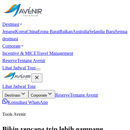
Destinasi
Jepang
Korea
China
Eropa Barat
Balkan
Australia
Selandia Baru
Semua
destinasi
Corporate
Incentive & MICE
Travel Management
Reserve
Tentang Avenir
Lihat Jadwal Tour
Lihat Jadwal Tour
Reserve
Tentang Avenir
Destinasi
Corporate
Konsultasi WhatsApp
Tools Avenir
Bikin rencana trip lebih gampang.