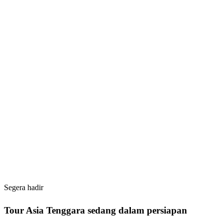
Thailand
Vietnam
Singapura
Malaysia
Segera hadir
Tour
Asia Tenggara
sedang dalam persiapan