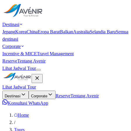
Destinasi
Jepang
Korea
China
Eropa Barat
Balkan
Australia
Selandia Baru
Semua
destinasi
Corporate
Incentive & MICE
Travel Management
Reserve
Tentang Avenir
Lihat Jadwal Tour
Lihat Jadwal Tour
Reserve
Tentang Avenir
Destinasi
Corporate
Konsultasi WhatsApp
Home
/
Tours