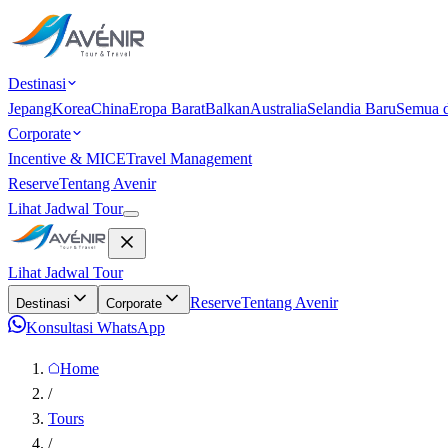
Destinasi
Jepang
Korea
China
Eropa Barat
Balkan
Australia
Selandia Baru
Semua d
Corporate
Incentive & MICE
Travel Management
Reserve
Tentang Avenir
Lihat Jadwal Tour
Lihat Jadwal Tour
Reserve
Tentang Avenir
Destinasi
Corporate
Konsultasi WhatsApp
Home
/
Tours
/