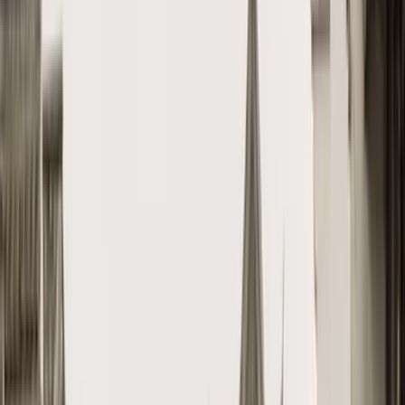
Ditulis oleh
Arvin Feraldy
·
Instagram
·
LinkedIn
Tour Leader China, Avenir Travel
, Avenir
Diperbarui
5 Agustus 2026
Bagikan
Salin link
Dalam artikel ini