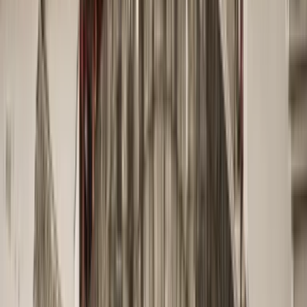
rambu di taman nasional. Kenakan sepatu yang nyaman dan
antiselip karena jalur trekking bisa licin, terutama setelah
hujan. Bawa air minum yang cukup dan beberapa camilan,
meskipun ada beberapa kios di dalam area taman nasional.
Menurut travelchinaguide.com, menjaga kebersihan dan
tidak membuang sampah sembarangan juga sangat penting
untuk melestarikan keindahan alam Zhangjiajie. Jika kamu
tertarik untuk mengetahui lebih banyak tentang transportasi
di China, cek panduan lengkap
naik kereta cepat China
.
08
Paket Tour Avenir ke China dan
Destinasi Lain