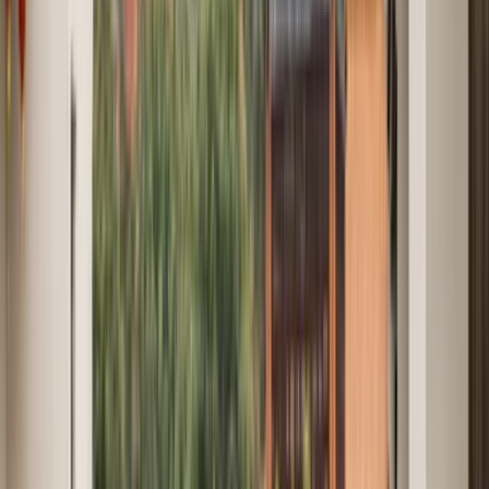
bervariasi. Jika kamu merencanakan perjalanan yang lebih
luas, pertimbangkan untuk melihat
artikel biaya tour China
dari Indonesia 2026
untuk perencanaan yang lebih matang.
Penting
Konektivitas internet di China seringkali dibatasi untuk
beberapa aplikasi dan situs web internasional. Persiapkan
VPN atau gunakan eSIM lokal yang mendukung akses ke
layanan global.
04
Kapan Waktu Terbaik Mengunjungi
Zhangjiajie?