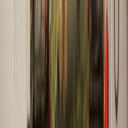
8 Hari · Autumn 2026
Favorite Autumn in China Classic Beijing Shanghai
with Peking Duck & Bullet Train Experience
Beijing - Suzhou - Hangzhou - Wuzhen - Shanghai
Singapore Airlines
2 jadwal
Mulai dari