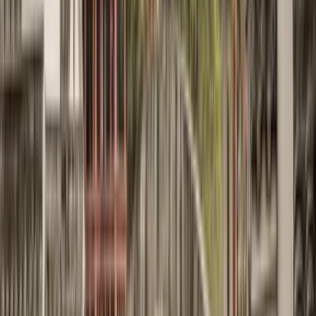
25 orang), kami bisa lebih fleksibel memilih restoran lokal
yang menyajikan hidangan Muslim Friendly, memastikan
semua traveler bisa menikmati pengalaman kuliner otentik
China tanpa khawatir.
06
Pengalaman Seru di Jembatan Kaca
Zhangjiajie
Salah satu aktivitas utama di Zhangjiajie adalah melintasi
Jembatan Kaca Zhangjiajie di Grand Canyon. Jembatan ini
memiliki panjang 430 meter dan lebar 6 meter, membentang
di ketinggian sekitar 300 meter di atas tanah. Berjalan di atas