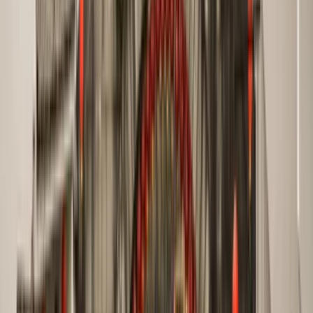
Info diverifikasi dari id.china-embassy.gov.cn,
travelchinaguide.com (per Mei 2026).
Dalam artikel ini
0
%
1
.
Mengapa Zhangjiajie Menarik Perhatian di Tahun 2026?
2
.
Apa Daya Tarik Utama Zhangjiajie?
3
.
Persiapan Penting Sebelum ke Zhangjiajie
4
.
Kapan Waktu Terbaik Mengunjungi Zhangjiajie?
5
.
Akomodasi dan Kuliner di Sekitar Zhangjiajie
6
.
Pengalaman Seru di Jembatan Kaca Zhangjiajie
7
.
Tips Traveling Aman di Zhangjiajie
8
.
Paket Tour Avenir ke China dan Destinasi Lain