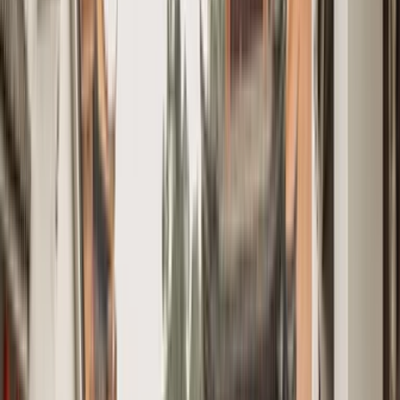
Column' atau 'Hallelujah Mountain' yang legendaris. Ketiga,
Grand Canyon Zhangjiajie, rumah bagi Jembatan Kaca
Zhangjiajie yang memacu adrenalin, tergantung 300 meter di
atas lembah. Untuk grup 20-25 orang yang kami bawa,
berjalan di atas kaca transparan setinggi 300 meter ini selalu
jadi sorotan utama perjalanan. Jangan lupakan juga Lift
Bailong, lift outdoor tertinggi di dunia yang membawa kamu
naik ke puncak tebing dalam waktu singkat.
Tour China yang sedang dibuka
Berangkat Okt – Nov 2026 · Grup kecil 20-25
Mulai
Rp. 15.990.000
/orang
Lihat tanggal & harga →
03