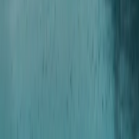
Panduan Kota
Festival & Musim
Avenir
Tentang Avenir
Artikel
FAQ
Standar Tour
Tour Operator Indonesia
Mitra
Karier
Hubungi Kami
Social
Payment