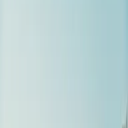
internasional atau UnionPay.
Jalur kedua lewat Trip.com. Buat yang tidak bisa bahasa
Mandarin, ini biasanya lebih simpel karena antarmukanya
penuh bahasa Inggris dan menerima kartu kredit
internasional. Tukarnya, kadang ada biaya layanan kecil di
atas harga tiket resmi.
Tiket umumnya dibuka sekitar 15 hari sebelum
keberangkatan sampai 30 menit sebelum kereta jalan. Untuk
rute populer di musim ramai, beli lebih awal supaya tidak
kehabisan.
02
Pilihan kelas kursi