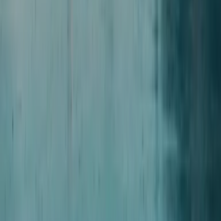
Tour & Destinasi
Semua Tour
Tour Jepang
Tour Korea
Tour China
Tour Eropa
Tour Skandinavia
Tour Australia
Tour Selandia Baru
Tour Grup Kecil
Layanan
Panduan Visa
Corporate
Reserve
Setelah Booking
Alat Bantu