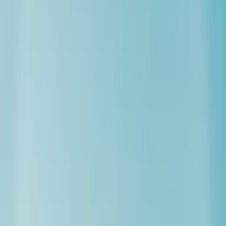
/
Panduan
/
Naik Kereta Cepat China untuk Turis Indonesia, Panduan
Lengkap
Panduan
·
4 menit baca
·
21 Mei 2026
Naik Kereta Cepat China untuk Turis
Indonesia, Panduan Lengkap
Cara beli tiket kereta cepat China untuk WNI, pilihan kelas kursi,
rute populer Beijing-Shanghai-Xi'an, plus tips supaya naiknya
lancar tanpa bingung.