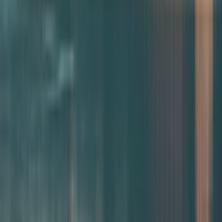
8 Hari · Autumn 2026
Favorite Autumn in China Classic Beijing Shanghai
with Peking Duck & Bullet Train Experience
Beijing - Suzhou - Hangzhou - Wuzhen - Shanghai
Singapore Airlines
2 jadwal