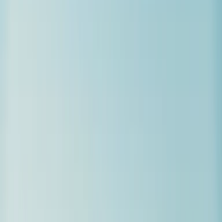
Untuk gambaran itinerary hari per hari,
lihat itinerary
lengkapnya di sini
.
01
Cara beli tiket kereta cepat
Ada dua jalur utama. Pertama lewat 12306, platform resmi
China Railway. Situs dan aplikasinya sudah ada versi Inggris
dan menerima paspor asing. Kamu perlu daftar akun dengan
nomor paspor dan email, lalu verifikasi identitas. Verifikasi
bisa lewat unggah foto paspor plus selfie yang prosesnya
makan waktu beberapa hari, atau langsung di loket stasiun
mana pun dengan paspor untuk verifikasi instan.
Pembayaran di 12306 untuk turis bisa pakai kartu