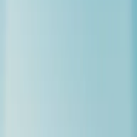
Dalam artikel ini
K
ereta cepat adalah cara paling nyaman buat keliling
China antar kota besar. Jaringannya rapi, keretanya
bersih, dan sering kali lebih praktis dibanding
pesawat karena stasiun ada di tengah kota. Untuk turis
Indonesia, kuncinya ada dua: beli tiket lewat platform yang
tepat dan paham sistem real-name yang dipakai China. Tiket
selalu terikat ke paspor kamu, jadi nama di tiket harus sama
persis dengan nama di paspor saat masuk stasiun. Di
panduan ini kami jelaskan cara beli, pilihan kelas, rute yang
paling sering dipakai turis, dan tips supaya hari
keberangkatan kamu lancar.