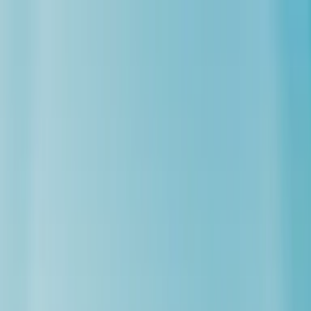
Destinasi
Jepang
Korea
China
Eropa Barat
Balkan
Australia
Selandia Baru
Semua
destinasi
Corporate
Incentive & MICE
Travel Management
Reserve
Tentang Avenir
Lihat Jadwal Tour
Lihat Jadwal Tour
Reserve
Tentang Avenir
Destinasi
Corporate
Konsultasi WhatsApp
Home
/
Article