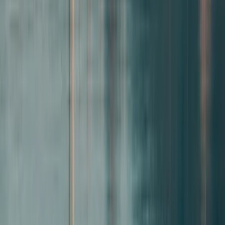
Panduan
· 2 menit baca
Tour China Musim Gugur: Panduan Lengkap
Panduan
· 3 menit baca
Tour China Musim Semi: Panduan Lengkap
Panduan
· 3 menit baca
Tour China Musim Dingin Harbin
Panduan
· 4 menit baca
Menyelami Budaya dan Tradisi China yang Kaya di Shanghai
Panduan
· 6 menit baca
Tour China Imlek 2026: Panduan Lengkap untuk Traveler
Indonesia