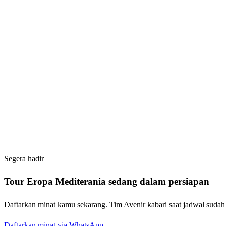
Türkiye
Yunani
Segera Hadir
Spanyol
Segera Hadir
Maroko
Segera hadir
Tour
Eropa Mediterania
sedang dalam persiapan
Daftarkan minat kamu sekarang. Tim Avenir kabari saat jadwal sudah
Daftarkan minat via WhatsApp