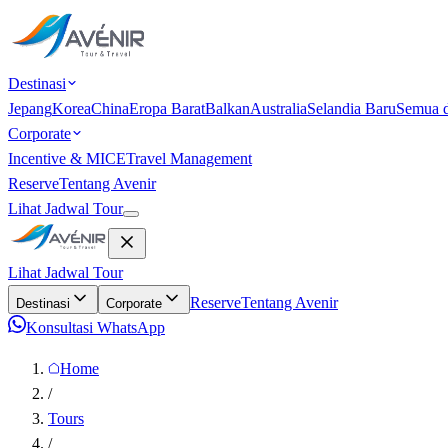
Destinasi
Jepang
Korea
China
Eropa Barat
Balkan
Australia
Selandia Baru
Semua d
Corporate
Incentive & MICE
Travel Management
Reserve
Tentang Avenir
Lihat Jadwal Tour
Lihat Jadwal Tour
Reserve
Tentang Avenir
Destinasi
Corporate
Konsultasi WhatsApp
Home
/
Tours
/