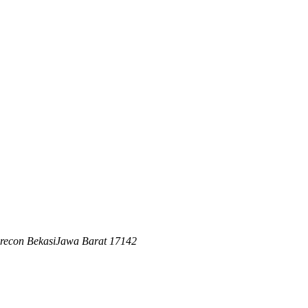
sa, Syarat, dan Aturannya
ir 2021. Syarat masuk, aturan tinggal, dan kapan e-Visa tetap diperluk
econ Bekasi
Jawa Barat
17142