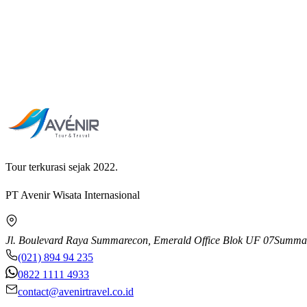
Visa & Dokumen · Türkiye
Visa Türkiye untuk Paspor Indonesia 2026: Bebas Vi
Paspor biasa Indonesia bebas visa ke Türkiye sampai 30 hari sejak akh
Tour terkurasi sejak 2022.
PT Avenir Wisata Internasional
Jl. Boulevard Raya Summarecon, Emerald Office Blok UF 07
Summar
(021) 894 94 235
0822 1111 4933
contact@avenirtravel.co.id