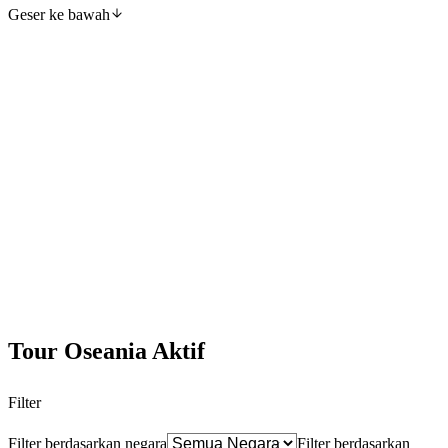
Geser ke bawah
2 negara · tour 2027
Australia & Selandia Baru
Australia kontinen sendiri. Selandia Baru sepi turis. Keduanya butuh
waktu tenang.
Tour Oseania Aktif
Filter
Filter berdasarkan negara
Filter berdasarkan