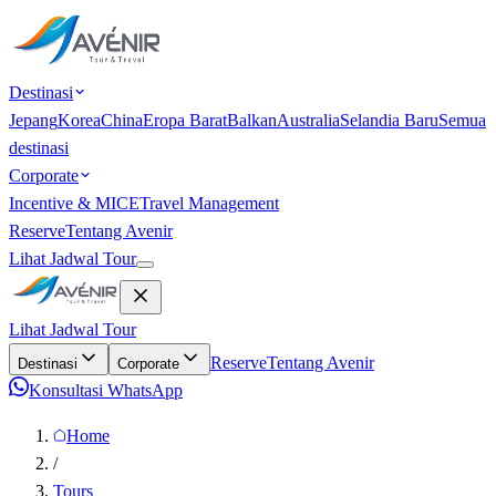
Destinasi
Jepang
Korea
China
Eropa Barat
Balkan
Australia
Selandia Baru
Semua
destinasi
Corporate
Incentive & MICE
Travel Management
Reserve
Tentang Avenir
Lihat Jadwal Tour
Lihat Jadwal Tour
Reserve
Tentang Avenir
Destinasi
Corporate
Konsultasi WhatsApp
Home
/
Tours