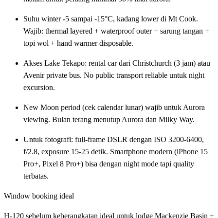
Suhu winter -5 sampai -15°C, kadang lower di Mt Cook.
Wajib: thermal layered + waterproof outer + sarung tangan +
topi wol + hand warmer disposable.
Akses Lake Tekapo: rental car dari Christchurch (3 jam) atau
Avenir private bus. No public transport reliable untuk night
excursion.
New Moon period (cek calendar lunar) wajib untuk Aurora
viewing. Bulan terang menutup Aurora dan Milky Way.
Untuk fotografi: full-frame DSLR dengan ISO 3200-6400,
f/2.8, exposure 15-25 detik. Smartphone modern (iPhone 15
Pro+, Pixel 8 Pro+) bisa dengan night mode tapi quality
terbatas.
Window booking ideal
H-120 sebelum keberangkatan ideal untuk lodge Mackenzie Basin +