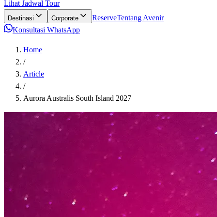
Lihat Jadwal Tour
Reserve
Tentang Avenir
Destinasi
Corporate
Konsultasi WhatsApp
Home
/
Article
/
Aurora Australis South Island
2027