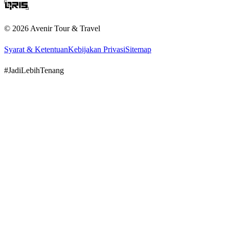
©
2026
Avenir Tour & Travel
Syarat & Ketentuan
Kebijakan Privasi
Sitemap
#JadiLebihTenang