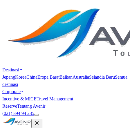
Destinasi
Jepang
Korea
China
Eropa Barat
Balkan
Australia
Selandia Baru
Semua
destinasi
Corporate
Incentive & MICE
Travel Management
Reserve
Tentang Avenir
(021) 894 94 235