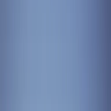
Berangkat Okt – Des 2026 · 2 tour aktif · Grup kecil 25-30
Mulai
Rp. 28.900.000
/orang
Lihat tanggal & harga →
03
Rute yang disarankan (10 sampai 12
hari)
Rute ini menghindari lompat-lompat kota yang melelahkan.
Italia dulu (masih hangat), naik ke Swiss (pemandangan
autumn), baru turun ke Prancis. Belanda bisa jadi tambahan
kalau durasi memungkinkan, tapi untuk keluarga tiga
generasi, lebih baik sedikit kota tapi tenang.