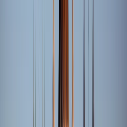
masih nyaman. Banyak keluarga memilih sewa stroller lokal
supaya tidak repot di pesawat.
Berapa perkiraan biaya makan per hari?
Bervariasi per
kota dan ini hanya perkiraan kasar. Swiss dan Paris
cenderung lebih mahal daripada Italia. Sebaiknya siapkan
anggaran fleksibel dan tanyakan rincian saat konsultasi,
karena harga berubah-ubah.
Anak umur berapa yang cocok untuk rute ini?
Sekitar 6
tahun ke atas paling nyaman, karena masih banyak jalan
kaki dan perpindahan kereta. Untuk balita atau bayi, tetap
bisa, tapi kecepatan harus lebih lambat lagi dan jeda lebih
sering.