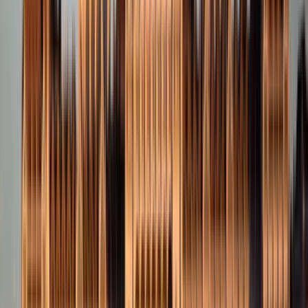
Sebaiknya bawa stroller atau baby carrier untuk
trip ini?
Anak umur berapa yang cocok untuk rute Eropa
Barat ini?
Sumber
currentresults.com
weather-atlas.com
nomadseason.com
seat61.com