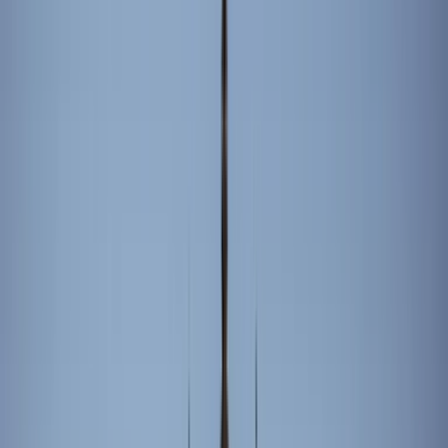
Untuk lansia 65 tahun ke atas, target jalan kaki realistis
sekitar 5.000 langkah, bukan 12.000 seperti pasangan muda.
Sisipkan jeda duduk tiap 90 menit.
Makan Muslim Friendly.
Eropa Barat sekarang relatif
mudah. Roma termasuk kota dengan banyak pilihan, Paris
punya lebih dari 100 rumah makan Muslim Friendly, dan
Amsterdam puluhan. Swiss agak lebih terbatas di luar kota
besar, jadi opsi seafood dan vegetarian berguna sebagai
cadangan. Untuk keluarga besar dengan kakek-nenek,
sebaiknya konfirmasi tempat makan sebelum berangkat
supaya tidak cari makan saat semua sudah lelah.
Transport.
Kereta cepat lebih nyaman daripada pesawat
antar kota karena tidak ada drama bagasi dan check-in.