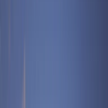
/
Panduan
/
Itinerary Realistis Eropa Barat saat Autumn untuk Keluarga
Tiga Generasi
Panduan
·
5 menit baca
·
21 Mei 2026
Itinerary Realistis Eropa Barat saat
Autumn untuk Keluarga Tiga Generasi
Itinerary autumn Eropa Barat yang disusun untuk keluarga tiga
generasi, dengan kecepatan yang tidak menguras tenaga kakek-
nenek maupun anak.