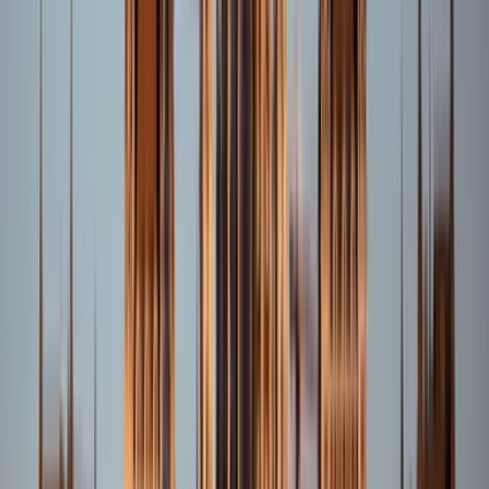
dengan pilih "Tanya via WhatsApp".
Dalam artikel ini
0
%
1
.
Itinerary Realistis Eropa Barat saat Autumn untuk Keluarga
Tiga Generasi
2
.
Cuaca autumn yang perlu kamu siapkan
3
.
Rute yang disarankan (10 sampai 12 hari)
4
.
Tips logistik keluarga
5
.
Pertanyaan yang sering muncul
6
.
Jadwal Tour Eropa Barat Musim Gugur 2026 dari Avenir