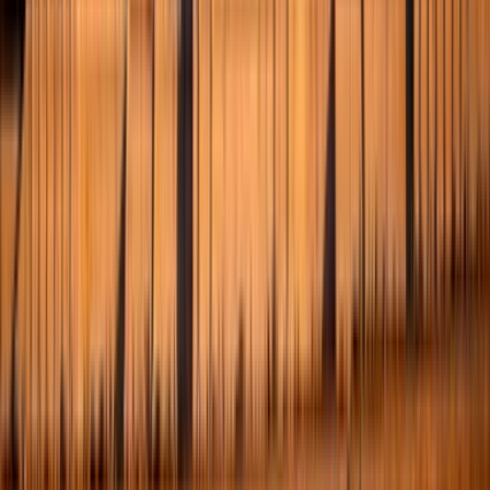
→
11 Hari · Winter 2026
Special New Year in West Europe 6 Countries with
Seine River Cruise & Mt. Titlis