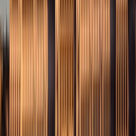
myswissalps.com
italotreno.com
timeanddate.com