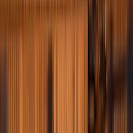
11 Hari · Winter 2026
Special New Year in West Europe 6 Countries with
Seine River Cruise & Mt. Titlis
Prancis - Belgia - Belanda - Jerman - Swiss - Italia
Emirates Airways
3 jadwal