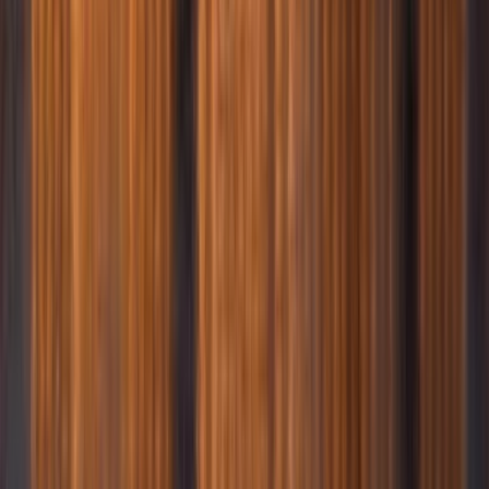
Panduan
· 4 menit baca
Itinerary Eropa Barat 4 Negara, Prancis Swiss Italia Belanda
Panduan
· 3 menit baca
Itinerary Türkiye: Istanbul, Cappadocia, Pamukkale
Panduan
· 7 menit baca
Jungfraujoch Top of Europe: Panduan Naik Kereta Gunung
Swiss untuk Traveler Indonesia
Panduan
· 6 menit baca
Panduan Visa Schengen 2026 untuk Paspor Indonesia