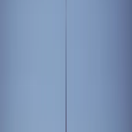
di tepi danau.
Hari 6:
naik ke gunung (Pilatus atau Titlis). Cek dulu
stamina kakek-nenek. Kalau ragu naik gunung, ada
opsi cruise danau yang nyaman, duduk sambil lihat
pemandangan tanpa jalan jauh.
Hari 7:
pindah ke Interlaken. Di sini lebih dingin,
bawa jaket tebal, syal, dan sarung tangan tipis untuk
yang sensitif dingin.
Hari 8:
hari santai. Anak bisa main di area terbuka,
lansia bisa istirahat di hotel.
Paris (Prancis, hari 9 sampai 11)
Tutup perjalanan di Paris. Kereta TGV dari Swiss ke Paris
sekitar 4 jam, nyaman dan bisa duduk.