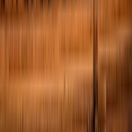
Prancis · Belgia · Belanda · Jerman · Swiss · Italia
Emirates Airways
3
jadwal keberangkatan
Mulai dari
Rp. 35.900.000
/orang
Lihat detail tour →