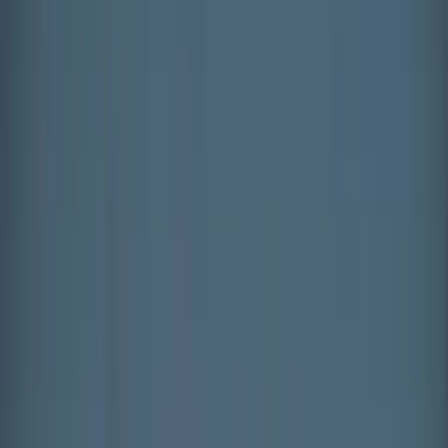
/
Panduan
/
Tour Jepang Rombongan Keluarga dari Jakarta: Estimasi
Biaya & Apa yang Termasuk
Panduan
·
3 menit baca
·
30 Juni 2026
Tour Jepang Rombongan Keluarga dari
Jakarta: Estimasi Biaya & Apa yang
Termasuk.
Tour Jepang rombongan keluarga dari Jakarta dengan Avenir
berangkat langsung dari Bandara Soekarno-Hatta dalam grup kecil
20-25 orang, sudah termasuk tiket pesawat, hotel keluarga, makan
Muslim Friendly, dan pendampingan Tim Avenir. Estimasi biaya
mulai dari Rp. 28.900.000/orang untuk perjalanan 6 sampai 8 hari,