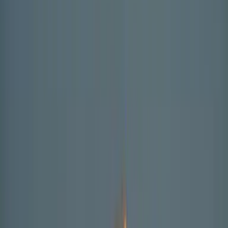
Mulai
Rp. 23.990.000
/orang
Lihat tanggal & harga →
03
Yang sudah pasti termasuk
Tiket pesawat pulang-pergi dari Jakarta (Soekarno-
Hatta), satu penerbangan untuk rombongan
Hotel keluarga, nama hotel ditampilkan apa adanya
kalau sudah pasti
Makan sesuai itinerary, restoran Muslim Friendly
diatur untuk keluarga Muslim
Pendampingan Tim Avenir dari Jakarta sampai kembali