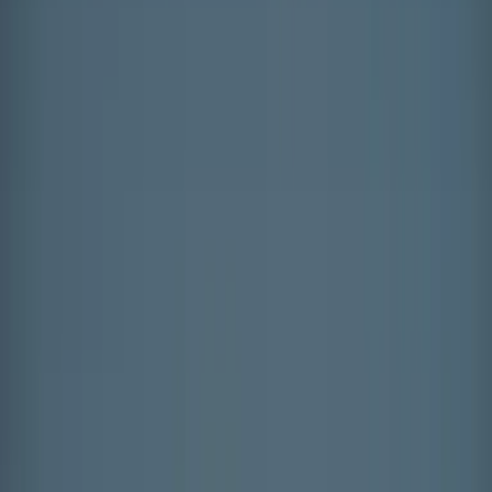
Diperbarui
31 Juli 2026
Bagikan
Salin link
Dalam artikel ini
01
Berangkat satu rombongan dari
Jakarta, tanpa repot atur sendiri
K
alau kamu mau bawa keluarga besar, dari orang tua
sampai anak-anak, ke Jepang, masalahnya bukan
cuma harga. Masalahnya adalah logistik: terbang