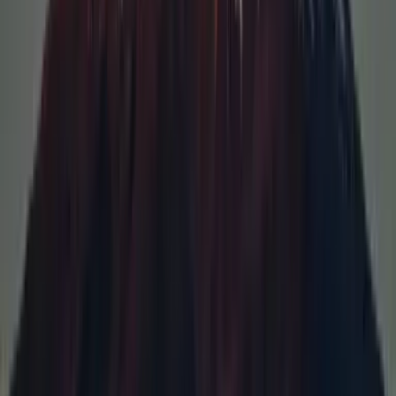
lansia?
Apakah Avenir membantu pengurusan visa
Jepang?
Berapa lama durasi tour dan kapan waktu terbaik
berangkat?