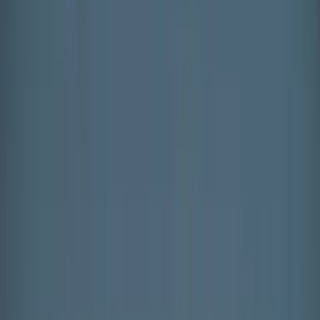
tergantung musim, rute, dan jumlah peserta.
Ditulis oleh
Agni
·
Instagram
Tour Leader Eropa, Jepang & Selandia Baru
, Avenir