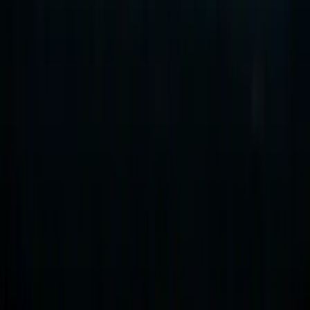
Tour terkurasi sejak 2022.
PT Avenir Wisata Internasional
Jl. Boulevard Raya Summarecon,
Emerald Office Blok UF
07
Summarecon Bekasi
Jawa Barat
17142
(021) 894 94 235
0822 1111 4933
contact@avenirtravel.co.id
Tour & Destinasi
Semua Tour
Tour Jepang
Tour Korea
Tour China
Tour Eropa
Tour Australia