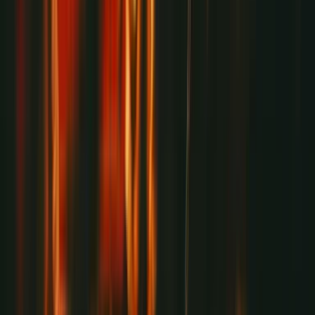
1 jadwal
Mulai dari
Rp. 27.750.000
/orang
→
Lanjut baca
Artikel lain yang berhubungan
6
artikel
Panduan
· 8 menit baca
Tour Eropa Barat & Balkan 13 Hari di Tahun 2026
Panduan
· 6 menit baca