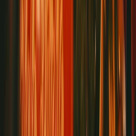
Super Sale Autumn West Europe 6 Negara with
Seine River Cruise & Mt. Titlis
Prancis · Belgia · Belanda · Jerman · Swiss · Italia
Etihad Airways
3
jadwal keberangkatan
Mulai dari
Rp. 28.900.000
/orang
Lihat detail tour →