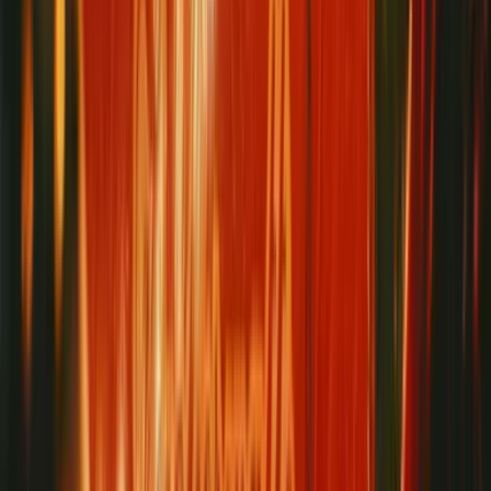
lebih dalam dan historis.
Tip Insider
Kalau ini pertama kali ke Eropa dan kamu ragu, tanya dirimu
satu hal: apakah ada 1-2 landmark ikonik yang wajib kamu
lihat? Kalau ya, mulai dari Eropa Barat. Kalau tidak ada satu
pun, Balkan bisa jadi pilihan yang lebih memuaskan secara
nilai.
07
Checklist Sebelum Memilih Rute
Sebelum booking, pastikan kamu sudah menjawab poin-poin