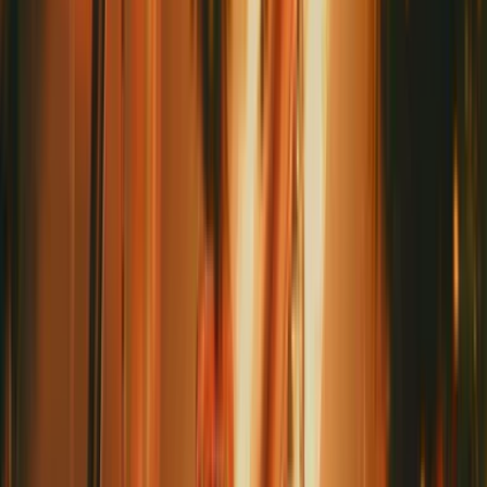
kota tua yang belum sepadat Paris atau Roma. Keduanya
menawarkan pengalaman 'Eropa' yang sangat berbeda, dan
itu bukan soal mana yang lebih baik.
Kalau kamu mau lihat rute lengkapnya,
paket Eropa
Tenggara dari Avenir
ada di halaman kami.
Kalau kamu mau lihat rute lengkapnya,
lihat itinerary
lengkapnya di sini
.
02
Berapa Biaya Tour Eropa Barat vs
Balkan?