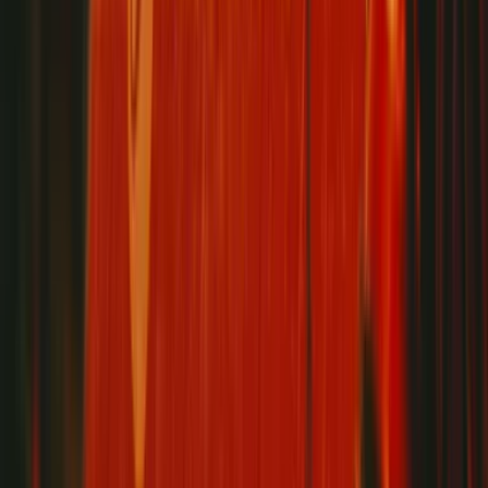
yang tepat di panduan
cara memilih agen tour Eropa yang
aman
. Data dan perbandingan di artikel ini diverifikasi dari
sumber grounded facts Avenir dan regulasi visa resmi per
Mei 2026. Mau diskusi lebih lanjut dan susun rencana yang
pas untuk kamu? Tanya via WhatsApp, kami bantu dari awal
sampai pulang.
Dalam artikel ini
0
%
1
.
Apa Perbedaan Utama Eropa Barat dan Balkan?
2
.
Berapa Biaya Tour Eropa Barat vs Balkan?
3
.
Soal Visa: Sama-Sama Wajib untuk WNI
4
.
Mana yang Lebih Ramah untuk Traveler Muslim?
5
.
Berapa Hari Cuti yang Dibutuhkan?
6
.
Cocok untuk Siapa Masing-Masing Rute?
7
.
Checklist Sebelum Memilih Rute