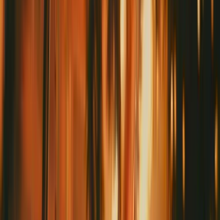
Apa Perbedaan Utama Eropa Barat
dan Balkan?
Eropa Barat mencakup destinasi seperti Paris, Amsterdam,
Roma, Barcelona, dan Zurich, kota-kota yang sudah sangat
dikenal publik Indonesia lewat film, media sosial, dan cerita
keluarga. Infrastruktur sangat matang: transportasi antarkota
teratur, pilihan restoran Muslim Friendly lebih mudah
ditemukan di kota besar, dan layanan pariwisata sudah
sangat terstandar. Balkan, di sisi lain, merujuk ke kawasan
Eropa Tenggara seperti Serbia, Bosnia-Herzegovina,
Montenegro, Albania, Makedonia Utara, dan Kroasia,
dengan karakter yang lebih raw: arsitektur Ottoman
bercampur Byzantine, danau alami yang masih tenang, dan