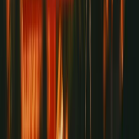
Emirates Airways
Berangkat
09 Nov 2026
Mulai dari
Rp. 27.750.000
/orang
Lihat detail tour →