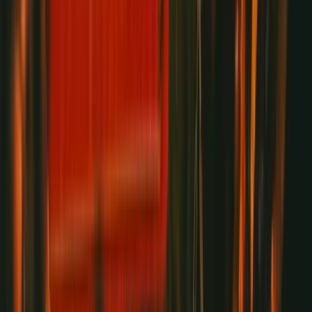
13 Hari · Autumn 2026
Super Sale Europe Balkan Autumn 9 Negara with
Dubrovnik Old Town & Matka Canyon
Yunani · Makedonia · Albania · Montenegro · Kroasia · Bosnia ·
Serbia · Bulgaria · Turkiye