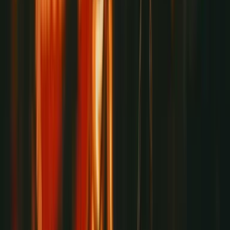
13 Hari · Autumn 2026
Super Sale Europe Balkan Autumn 9 Negara with
Dubrovnik Old Town & Matka Canyon
Yunani - Makedonia - Albania - Montenegro - Kroasia - Bosnia -
Serbia - Bulgaria - Turkiye
Emirates