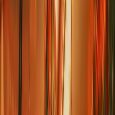
Harga paket
Lebih tinggi
Mulai Rp 27.75
Mata uang lokal
Euro (€)
Campuran (€, 
Jumlah negara per paket
3-6 negara
Bisa 9 negara
Kepadatan wisata
Sangat ramai
Lebih lengang
Penting
Harga paket belum termasuk visa Schengen, asuransi
perjalanan, tip, dan pengeluaran pribadi. Hitung total budget
kamu dari angka paket ditambah komponen-komponen ini
sebelum memutuskan.
Tour Eropa Tenggara yang sedang dibuka
Berangkat Nov 2026 · Grup kecil 25-30