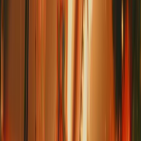
Perbedaan harga antara dua rute ini nyata dan signifikan.
Paket Balkan dari Avenir mulai dari Rp 27.750.000 untuk
rute 9 negara yang mencakup Dubrovnik Old Town dan
Matka Canyon, angka yang sulit ditandingi rute Eropa Barat
untuk jumlah negara yang sama. Eropa Barat cenderung
lebih eksklusif karena biaya akomodasi, makan, dan tiket
atraksi di kota-kota ikonik memang lebih tinggi. Untuk
gambaran umum biaya per komponen, lihat perincian di
artikel
biaya tour Eropa Barat 2026
. Yang perlu dicatat:
harga paket tidak mencakup visa, asuransi perjalanan, tip
guide lokal, dan pengeluaran pribadi, jadi angka akhir di
kantong kamu akan lebih dari harga paket itu sendiri.
Geser untuk lihat semua kolom
→
Aspek
Eropa Barat
Ba