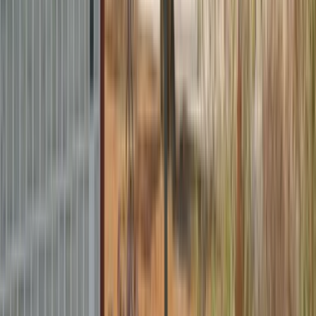
Panduan
· 6 menit baca
Tips Pertama Kali ke Korea Selatan untuk Pemula
Panduan
· 5 menit baca
Cuaca Korea April-Mei: Pakai Baju Apa saat Musim Semi?
Panduan
· 3 menit baca
Tour dari Surabaya ke 3 Negara Asia: Rincian Harga per
Orang
Panduan
· 3 menit baca
Itinerary Korea Selatan 5 Hari DIY: Estimasi Biaya dari Rp
10 Juta