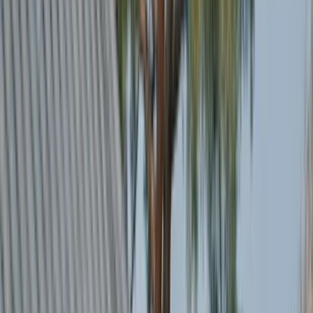
yang menawarkan waktu luang lebih banyak untuk
eksplorasi kuliner.
05
Ryunique: Fine Dining Ala Korea
Modern
Untuk kamu yang mencari pengalaman kuliner premium,
Ryunique adalah pilihan restoran fine dining yang
menawarkan perpaduan inovatif antara masakan Korea dan
Eropa, dikenal sebagai 'hybrid cuisine'. Chef Ryu Tae-hwan
menciptakan hidangan yang tidak hanya lezat tetapi juga
indah secara visual, seringkali terinspirasi dari alam. Setiap