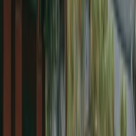
Memilih restoran di Seoul adalah bagian dari petualangan
itu sendiri. Dengan begitu banyak pilihan, kamu kami
pastikan akan menemukan hidangan yang sesuai dengan
selera kamu. Jangan hanya terpaku pada satu jenis sajian.
Beranikan diri untuk mencoba berbagai kuliner yang
ditawarkan kota ini, dari jajanan pasar hingga hidangan
mewah. Seoul adalah kota yang menawarkan pengalaman
kuliner yang lengkap, memenuhi setiap keinginan dan
preferensi. Pastikan kamu membawa uang tunai secukupnya,
terutama untuk berbelanja di pasar tradisional, meskipun
sebagian besar restoran menerima pembayaran kartu. Mau
susun rencananya bareng tim kami? Tanya via WhatsApp,
kami bantu dari awal sampai pulang.
Info diverifikasi dari koreaherald.com dan