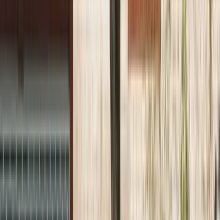
Garuda Indonesia
4
jadwal keberangkatan
Mulai dari
Rp. 13.340.000
/orang
Lihat detail tour →