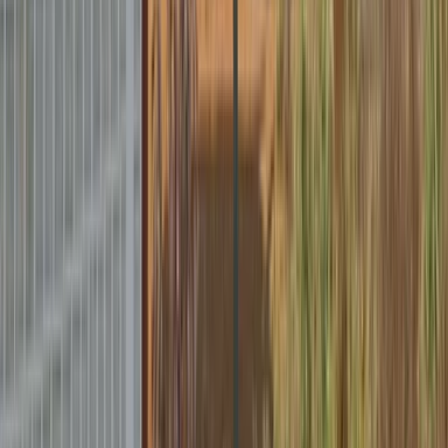
Tour terkurasi sejak 2022.
PT Avenir Wisata Internasional
Jl. Boulevard Raya Summarecon, Emerald Office Blok UF
07
Summarecon Bekasi
Jawa Barat
17142
(021) 894 94 235
0822 1111 4933
contact@avenirtravel.co.id
Tour & Destinasi
Semua Tour
Tour Jepang
Tour Korea
Tour China