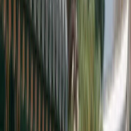
mencarikan opsi makan yang nyaman dan sesuai untuk
seluruh rombongan.
07
Tips Mencari Restoran Muslim
Friendly di Seoul
Mencari restoran Muslim Friendly di Seoul semakin mudah
dengan meningkatnya jumlah wisatawan Muslim. Banyak
restoran kini menyertakan label 'Muslim Friendly' atau
'Muslim Friendly' di pintu masuk atau menu mereka. Kamu
juga bisa mengandalkan aplikasi peta atau situs ulasan
sajian yang menyediakan filter untuk restoran bersertifikasi
Muslim Friendly. Beberapa area yang dikenal memiliki