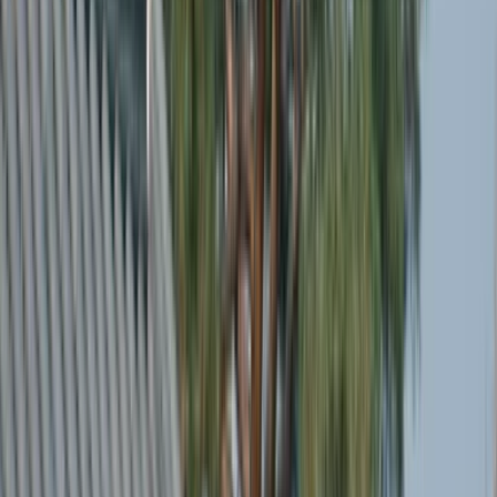
Ketika udara dingin menusuk tulang, tidak ada yang lebih
menghangatkan dari semangkuk samgyetang (sup ayam
ginseng) yang lezat. Tosokchon Samgyetang adalah salah
satu restoran paling terkenal yang menyajikan hidangan ini.
Mereka menggunakan ayam muda yang diisi dengan nasi
ketan, ginseng, kurma merah, bawang putih, dan kacang-
kacangan, kemudian direbus perlahan hingga empuk. Kaldu
beningnya kaya akan rasa dan aroma ginseng yang
menyehatkan. Restoran ini seringkali ramai pengunjung, jadi
persiapkan diri untuk mengantre. Tapi, penantianmu akan
terbayar lunas dengan rasa sup yang otentik dan
menyehatkan. Seporsi samgyetang di Tosokchon biasanya
sekitar ₩18.000 hingga ₩25.000. Untuk perjalanan yang
lebih fokus pada relaksasi dan kuliner, kamu mungkin
tertarik dengan
paket tour Korea Jeju liburan sekolah 2026