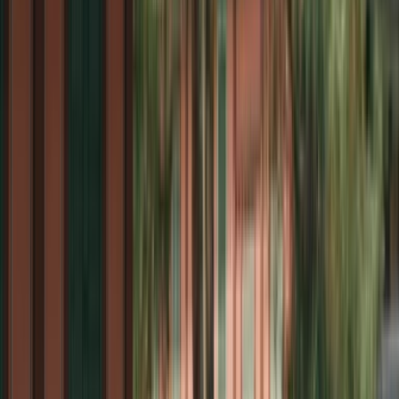
Berapa budget makan di Seoul per hari?
Untuk budget makan di Seoul, kamu bisa mengalokasikan sekitar
₩30.000 hingga ₩80.000 per orang per hari. Angka ini bervariasi
tergantung pilihan restoran, dari jajanan kaki lima yang reasonable
hingga restoran menengah. Jika kamu ingin mencoba fine dining,
tentu budgetnya akan lebih tinggi lagi.
Apa saja kuliner khas Korea yang wajib dicoba?