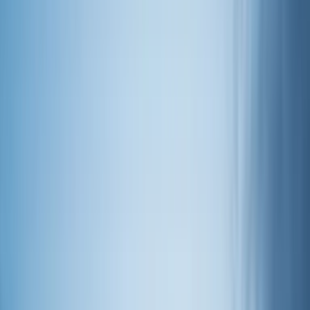
memerlukan visa Schengen. Proses pengajuan visa ini bisa
memakan waktu, terutama saat musim liburan. Menurut
home-affairs.ec.europa.eu, biaya visa Schengen Tipe C akan
naik menjadi €90 efektif 11 Juni 2026. Meskipun angka
biaya resmi ini mungkin terlihat kecil, ada juga biaya
layanan VFS Global Jakarta sebesar IDR 404.000 per
pemohon yang berlaku mulai 6 Februari 2026, seperti yang
disebutkan di situs VFS Global. Tim Avenir siap membantu
pengurusan visa Schengen-mu, memastikan semua dokumen
lengkap dan sesuai standar. Kamu bisa mempelajari lebih
lanjut tentang syarat lengkapnya di
artikel visa Schengen
2026 untuk WNI
.
PENTING: Eropa wajib visa untuk WNI, dan tim Avenir
bantu urus prosesnya. Beberapa program bebas visa untuk