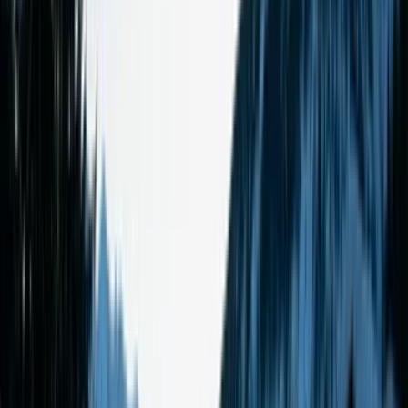
kereta api, yang seringkali lebih cepat dan menawarkan
pemandangan indah selama perjalanan antar kota.
Sebagai operator tour premium, Avenir memastikan
pengalaman ini jadi lancar. Dari pengalaman tim kami
menemani grup ke rute serupa, selalu ada momen tak
terduga yang bikin perjalanan berkesan, seperti menemukan
kedai kopi Muslim Friendly di Paris atau pasar tradisional
yang menjual hasil kebun segar di Praha. Kami juga
memastikan grup dibatasi 20-25 orang, sehingga lebih
mudah bergerak dan mendapatkan perhatian personal dari
Tour Leader berbahasa Indonesia.
06