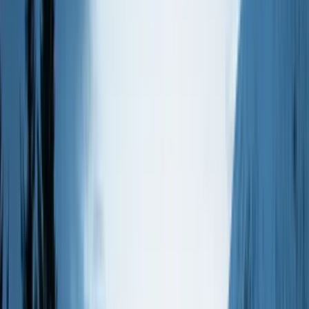
Geser untuk lihat semua kolom
→
Gedung Parlemen,
Budapest
Hungaria
Fisherman's Bastion,
Mandi Air Panas Szechenyi
Kembali
Pener
14-15
ke Tanah
dari 
Air
besar
Rute di atas hanyalah contoh dan bisa disesuaikan dengan
preferensi kamu. Beberapa tour mungkin lebih fokus ke
Eropa Tengah dan Timur, atau bahkan menambahkan Swiss
dan Italia. Fleksibilitas ini menciptakan tour Eropa selalu
menarik dan tidak pernah sama. Tim Avenir punya beragam
pilihan
paket tour Eropa
yang bisa kamu jadikan referensi,