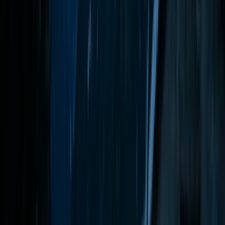
terlalu besar untuk dikelola satu tour leader.
08
FAQ: Tour Eropa 9 Negara
Apakah semua visa untuk 9 negara di itinerary ini diurus
terpisah? Tidak. Karena mayoritas negara dalam rute
(Prancis, Belanda, Jerman, Ceko, Austria, Hungaria)
tergabung dalam area Schengen, satu visa Schengen tipe C
sudah mencakup seluruh kawasan tersebut. Menurut data
Avenir, tim membantu pengurusan visa Schengen dengan
tingkat persetujuan 99% untuk peserta tour, sementara
negara non-Schengen di rute seperti Kroasia, Bosnia &
Herzegovina, dan Serbia punya aturan masuk sendiri yang