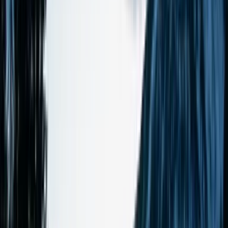
tutup atau memiliki jam operasional terbatas.
05
Memaksimalkan Pengalaman Tour
Eropa 9 Negara
Untuk mendapatkan pengalaman terbaik dari itinerary tour
Eropa 9 negara, ada beberapa hal yang perlu kamu
perhatikan. Pertama, pastikan kamu punya fisik yang prima
karena akan banyak berjalan kaki dan berpindah destinasi.
Kedua, pelajari sedikit frasa dasar bahasa lokal di beberapa
negara, ini bisa sangat membantu saat berinteraksi. Ketiga,
manfaatkan transportasi publik yang efisien di Eropa seperti