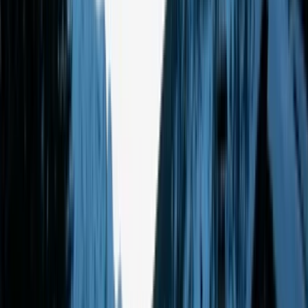
Tips Praktis untuk Tour Eropa 9
Negara 2026
Tip Insider
Bawa adaptor universal. Stop kontak di Eropa berbeda-beda,
dan ini sering terlupakan sampai kamu perlu mengisi daya
ponsel.
Kemasan Ringkas:
Usahakan packing seringkas
mungkin. Kamu akan sering berpindah hotel dan
membawa banyak barang akan sangat merepotkan.
Pilih pakaian yang bisa di-mix and match dan ringan.
Aplikasi Penting:
Unduh aplikasi peta offline (Google
Maps, HERE WeGo), penerjemah, dan transportasi