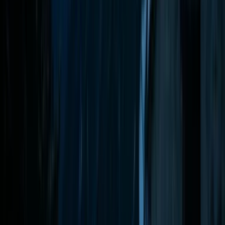
tim Avenir jelaskan detail saat konsultasi.
Dalam artikel ini
0
%
1
.
Berapa Biaya Tour Eropa 9 Negara 2026?
2
.
Dokumen Apa Saja untuk Visa Schengen WNI 2026?
3
.
Contoh Rute Itinerary Eropa 9 Negara yang Populer
4
.
Kapan Waktu Terbaik untuk Tour Eropa 9 Negara?
5
.
Memaksimalkan Pengalaman Tour Eropa 9 Negara
6
.
Tips Praktis untuk Tour Eropa 9 Negara 2026
7
.
Kenapa Rute 9 Negara Lebih Nyaman dengan Grup Kecil?
8
.
FAQ: Tour Eropa 9 Negara