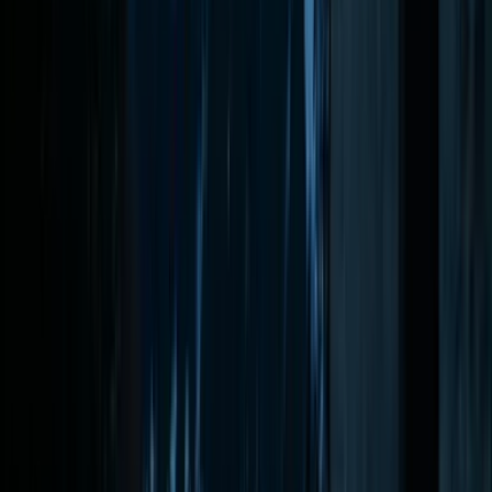
Berapa lama durasi ideal untuk itinerary tour
Eropa 9 negara?
Durasi ideal untuk tour Eropa 9 negara biasanya berkisar antara 12
hingga 15 hari. Ini memungkinkan kamu untuk menjelajahi kota-
kota utama di setiap negara tanpa terlalu terburu-buru, memberikan
waktu yang cukup untuk menikmati landmark ikonik dan merasakan
budaya lokal. Untuk rute yang lebih santai, kamu bisa
mempertimbangkan durasi 18-21 hari.
Apakah WNI perlu visa untuk tour Eropa 9 negara
di tahun 2026?