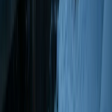
Etihad Airways
3
jadwal keberangkatan
Mulai dari
Rp. 28.900.000
/orang
Lihat detail tour →