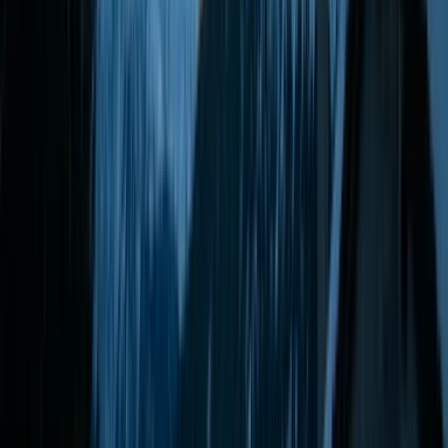
asuransi perjalanan yang komprehensif, mencakup
pembatalan, kehilangan barang, dan darurat medis. Ini
adalah investasi kecil untuk ketenangan pikiran.
Cuti yang Cukup:
Untuk tour 9 negara dengan durasi
12-15 hari, kamu akan membutuhkan setidaknya 8-10
hari cuti kerja jika termasuk akhir pekan. Baca artikel
kami tentang
berapa hari cuti untuk tour Eropa 10 hari
untuk perencanaan lebih lanjut.
Rencana perjalanan tour Eropa 9 negara di tahun 2026
memang butuh persiapan, tetapi imbalan berupa pengalaman
seumur hidup akan sepadan. Dengan bantuan tim Avenir,
mulai dari pengurusan visa hingga memastikan seluruh
logistik berjalan lancar, kamu hanya perlu fokus menikmati
setiap momen. Mau susun rencananya bareng tim kami?