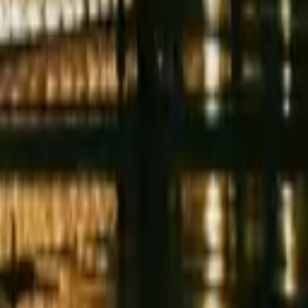
pekan yang jatuh di tengah perjalanan, dan apakah ada libur
dwal kerja.