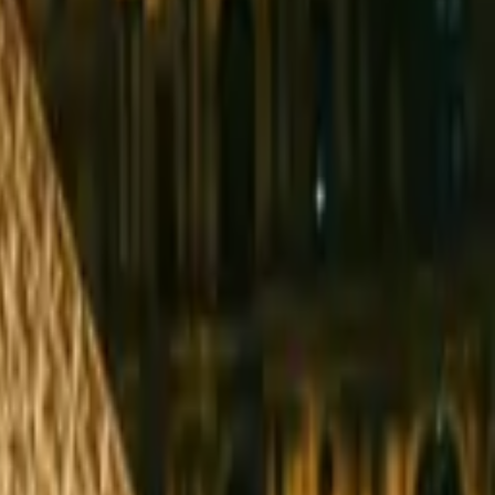
 yang banyak dipakai:
 Total: 8 hari cuti.