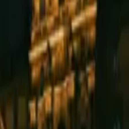
alah destinasi di Eropa, Hari 10 adalah hari kepulangan
belumnya (2 hari) = 5 hari cuti + 2 akhir pekan = 10 hari