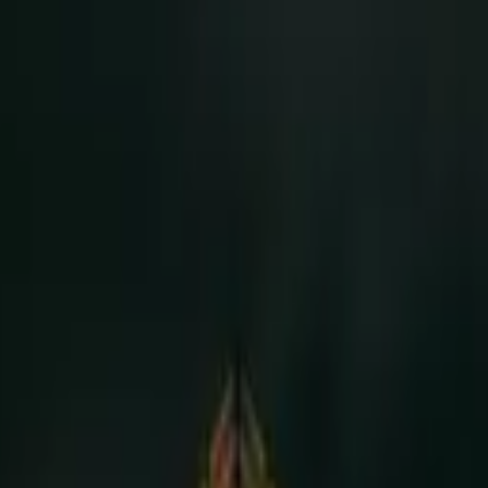
ri? Ini Hitungannya.
gal keberangkatan yang hemat cuti